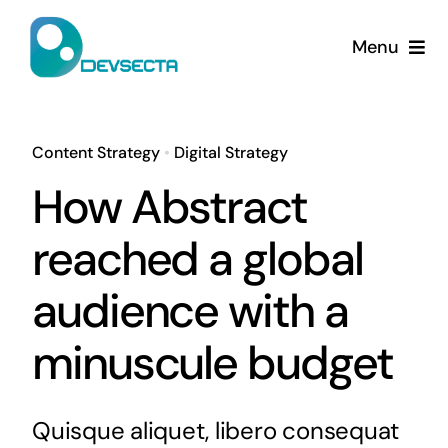
Skip
to
Menu
content
Home
Content Strategy
•
Digital Strategy
Services
How Abstract
Company
reached a global
Contact Us
audience with a
minuscule budget
Quisque aliquet, libero consequat